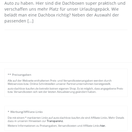
Auto zu haben. Hier sind die Dachboxen super praktisch und
verschaffen uns mehr Platz für unser Urlaubsgepäck. Wie
belädt man eine Dachbox richtig? Neben der Auswahl der
passenden […]
** Preisangaben
Alle auf der Webseite enthaltenen Preis- und Versandkostenangaben werden durch
Webservices bzw. Online-Schnittstellen unserer Partnerunternehmen bereitgestellt.
auto-dachbox-kaufen.de betreibt keinen eigenen Shop. Es ist möglich, dass angegebene Preis-
bzw. Versandkosten sich seit der letzten Aktualisierung geändert haben.
* Werbung/Affiliate-Links
Die mit einem * markierten Links auf auto-dachbox-kaufen.de sind Affiliate-Links. Mehr Details
dazu in unseren Hinweisen zur
Transparenz.
Weitere Informationen zu Preisangaben, Versandkosten und Affiliate-Links
hier.